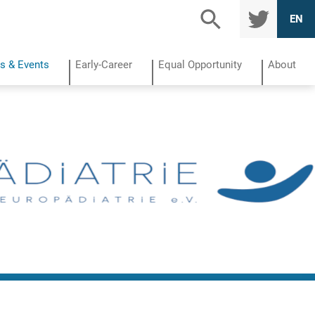
TWITTE
EN
R
s & Events
Early-Career
Equal Opportunity
About