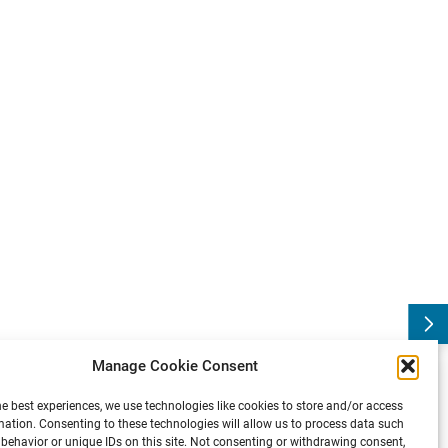
n
D
e
u
t
s
c
h
e
r
K
o
n
g
r
e
s
s
f
ü
r
P
a
r
k
i
n
s
o
n
u
n
d
B
e
w
e
g
u
n
g
s
s
t
ö
r
u
n
g
e
:
P
r
e
v
i
o
u
s
Manage Cookie Consent
he best experiences, we use technologies like cookies to store and/or access
mation. Consenting to these technologies will allow us to process data such
behavior or unique IDs on this site. Not consenting or withdrawing consent,