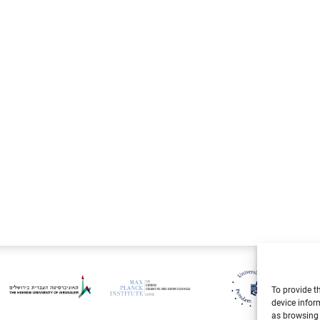
Live
To provide t
device infor
as browsing 